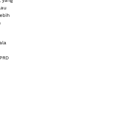
, yang
lau
ebih
n
ala
DPRD