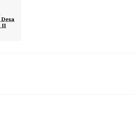
i
 Desa
 II
: