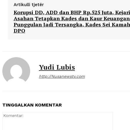
Artikulli tjetër
Korupsi DD, ADD dan BHP Rp.525 Juta, Kejar
Asahan Tetapkan Kades dan Kaur Keuangan
Punggulan Jadi Tersangka, Kades Sei Kamah
DPO
Yudi Lubis
http://Nusanewstv.com
TINGGALKAN KOMENTAR
Komentar