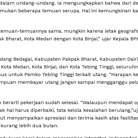
ur dalam undang-undang. Ia mengungkapkan bahwa dari d
itemukan beberapa temuan serupa. Hal ini kemungkinan k
ada temuan-temuannya sama, mungkin karena letak geografi
 Bharat, Kota Medan dengan Kota Binjai,” ujar Kepala BP
dang Bedagai, Kabupaten Pakpak Bharat, Kabupaten Dairi
Kota Medan, Kota Binjai, dan Kota Tebing Tinggi, seluruh
us untuk Pemko Tebing Tinggi terkait utang. “Harapan k
mampuan membayar utang jangan sampai mengganggu pel
berarti pekerjaan sudah selesai. “Walaupun mendapat op
 hal harus diperbaiki, tata kelola kesalahan berulang,”uj
t menyampaikan apresiasi dan terima kasih atas fasilitas
kurang lebih dua bulan.