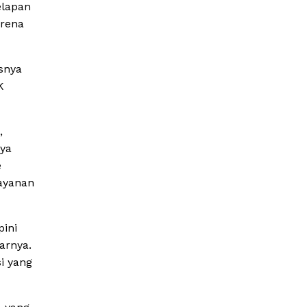
elapan
arena
snya
K
,
nya
e
ayanan
ini
arnya.
i yang