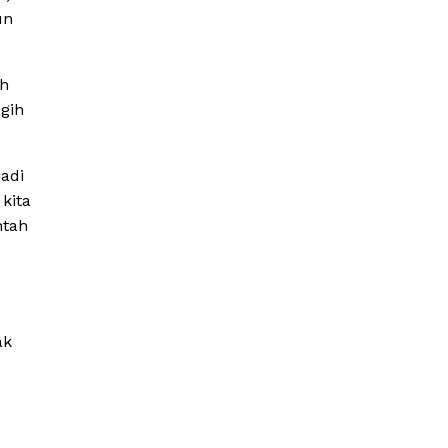
un
ih
agih
adi
kita
ntah
ak