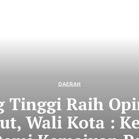
DAERAH
 Tinggi Raih Opi
ut, Wali Kota : 