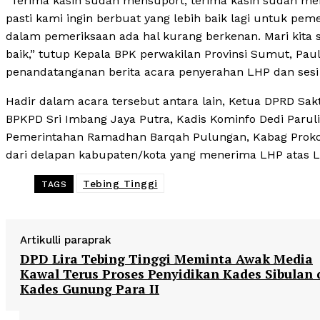
“Terima kasih sudah mensuport, terima kasih sudah m
pasti kami ingin berbuat yang lebih baik lagi untuk p
dalam pemeriksaan ada hal kurang berkenan. Mari kita 
baik,” tutup Kepala BPK perwakilan Provinsi Sumut, Pa
penandatanganan berita acara penyerahan LHP dan sesi
Hadir dalam acara tersebut antara lain, Ketua DPRD Sakt
BPKPD Sri Imbang Jaya Putra, Kadis Kominfo Dedi Parul
Pemerintahan Ramadhan Barqah Pulungan, Kabag Prokop
dari delapan kabupaten/kota yang menerima LHP atas L
Tebing Tinggi
TAGS
Artikulli paraprak
DPD Lira Tebing Tinggi Meminta Awak Media
Kawal Terus Proses Penyidikan Kades Sibulan
Kades Gunung Para II