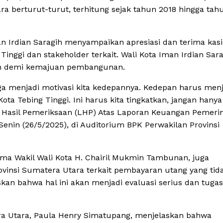
ra berturut-turut, terhitung sejak tahun 2018 hingga tah
man Irdian Saragih menyampaikan apresiasi dan terima kas
inggi dan stakeholder terkait. Wali Kota Iman Irdian Sar
kan demi kemajuan pembangunan.
a menjadi motivasi kita kedepannya. Kedepan harus menj
 Tebing Tinggi. Ini harus kita tingkatkan, jangan hanya 
n Hasil Pemeriksaan (LHP) Atas Laporan Keuangan Pemeri
enin (26/5/2025), di Auditorium BPK Perwakilan Provinsi
ama Wakil Wali Kota H. Chairil Mukmin Tambunan, juga
ovinsi Sumatera Utara terkait pembayaran utang yang tid
an bahwa hal ini akan menjadi evaluasi serius dan tugas
ra Utara, Paula Henry Simatupang, menjelaskan bahwa