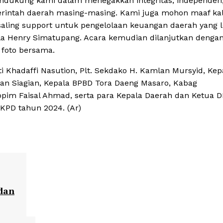
endukung kami dalam menegakkan integritas, independen
emerintah daerah masing-masing. Kami juga mohon maaf ka
saling support untuk pengelolaan keuangan daerah yang l
ula Henry Simatupang. Acara kemudian dilanjutkan denga
 foto bersama.
i Khadaffi Nasution, Plt. Sekdako H. Kamlan Mursyid, Kep
ian Siagian, Kepala BPBD Tora Daeng Masaro, Kabag
im Faisal Ahmad, serta para Kepala Daerah dan Ketua 
KPD tahun 2024. (Ar)
 dan