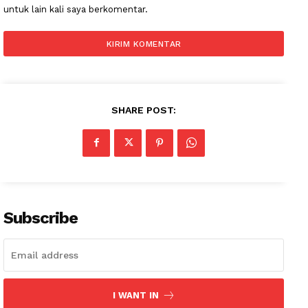
untuk lain kali saya berkomentar.
SHARE POST:
Subscribe
News Week
I WANT IN
Magazine PRO