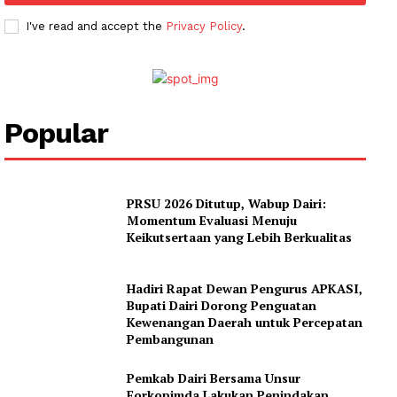
I've read and accept the
Privacy Policy
.
SUBSCRIBE NOW
Company
Popular
About
Contact us
PRSU 2026 Ditutup, Wabup Dairi:
Momentum Evaluasi Menuju
Subscription Plans
Keikutsertaan yang Lebih Berkualitas
My account
Hadiri Rapat Dewan Pengurus APKASI,
Bupati Dairi Dorong Penguatan
Kewenangan Daerah untuk Percepatan
Pembangunan
Pemkab Dairi Bersama Unsur
Forkopimda Lakukan Penindakan