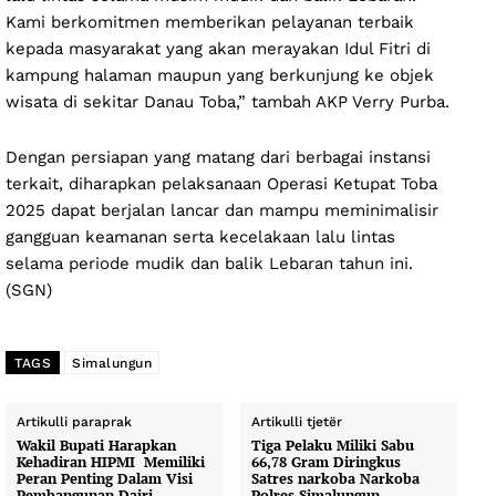
Kami berkomitmen memberikan pelayanan terbaik
kepada masyarakat yang akan merayakan Idul Fitri di
kampung halaman maupun yang berkunjung ke objek
wisata di sekitar Danau Toba,” tambah AKP Verry Purba.
Dengan persiapan yang matang dari berbagai instansi
terkait, diharapkan pelaksanaan Operasi Ketupat Toba
2025 dapat berjalan lancar dan mampu meminimalisir
gangguan keamanan serta kecelakaan lalu lintas
selama periode mudik dan balik Lebaran tahun ini.
(SGN)
TAGS
Simalungun
Artikulli paraprak
Artikulli tjetër
Wakil Bupati Harapkan
Tiga Pelaku Miliki Sabu
Kehadiran HIPMI Memiliki
66,78 Gram Diringkus
Peran Penting Dalam Visi
Satres narkoba Narkoba
Pembangunan Dairi
Polres Simalungun