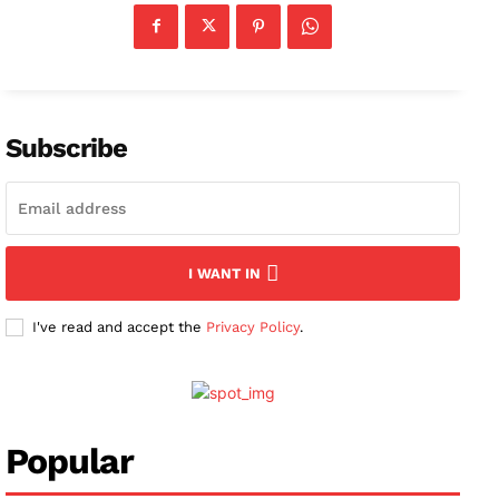
News Week
Magazine PRO
Subscribe
SUBSCRIBE NOW
Company
I WANT IN
About
I've read and accept the
Privacy Policy
.
Contact us
Subscription Plans
My account
Popular