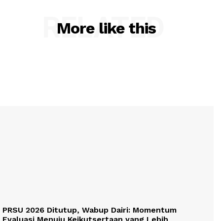
RELATED
More like this
PRSU 2026 Ditutup, Wabup Dairi: Momentum
Evaluasi Menuju Keikutsertaan yang Lebih