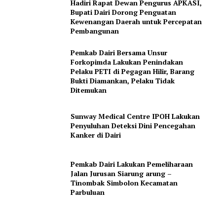
Magazine PRO
Hadiri Rapat Dewan Pengurus APKASI,
Bupati Dairi Dorong Penguatan
Kewenangan Daerah untuk Percepatan
SUBSCRIBE NOW
Pembangunan
Pemkab Dairi Bersama Unsur
Forkopimda Lakukan Penindakan
Pelaku PETI di Pegagan Hilir, Barang
Company
Bukti Diamankan, Pelaku Tidak
Ditemukan
About
Sunway Medical Centre IPOH Lakukan
Contact us
Penyuluhan Deteksi Dini Pencegahan
Subscription Plans
Kanker di Dairi
My account
Pemkab Dairi Lakukan Pemeliharaan
Jalan Jurusan Siarung arung –
Tinombak Simbolon Kecamatan
Parbuluan