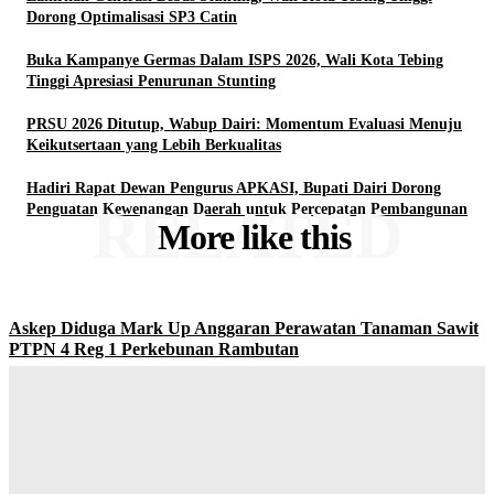
Dorong Optimalisasi SP3 Catin
Buka Kampanye Germas Dalam ISPS 2026, Wali Kota Tebing
Tinggi Apresiasi Penurunan Stunting
PRSU 2026 Ditutup, Wabup Dairi: Momentum Evaluasi Menuju
Keikutsertaan yang Lebih Berkualitas
Hadiri Rapat Dewan Pengurus APKASI, Bupati Dairi Dorong
RELATED
Penguatan Kewenangan Daerah untuk Percepatan Pembangunan
More like this
Askep Diduga Mark Up Anggaran Perawatan Tanaman Sawit
PTPN 4 Reg 1 Perkebunan Rambutan
Yudi Lubis
-
Agustus 9, 2026
Lahirkan Generasi Bebas Stunting, Wali Kota Tebing Tinggi
Dorong Optimalisasi SP3 Catin