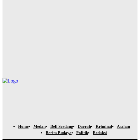
Yudi Lubis
-
Agustus 7, 2026
Buka Kampanye Germas Dalam ISPS 2026, Wali Kota Tebing
Tinggi Apresiasi Penurunan Stunting
Yudi Lubis
-
Agustus 6, 2026
PRSU 2026 Ditutup, Wabup Dairi: Momentum Evaluasi
Menuju Keikutsertaan yang Lebih Berkualitas
Yudi Lubis
-
Agustus 4, 2026
Home
Medan
Deli Serdang
Daerah
Kriminal
Asahan
Berita Budaya
Politik
Redaksi