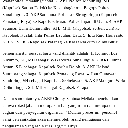
Wakapolres Pematangsiantar. 2. AKP Nelson Manurung, SH
(Kapolsek Saribu Dolok) ke Kasubbagkerma Bagops Polres
Simalungun. 3. AKP Sarbanua Parluasan Siringoringo (Kapolsek
Pematang Raya) ke Kapolsek Muara Polres Tapanuli Utara. 4. AKP
Syamsul Bahri Dalimunthe, S.H., M.H. (Kapolsek Serbelawan) ke
Kapolsek Kualuh Hilir Polres Labuhan Batu. 5. Iptu Rino Heriyanto,
S.Tr.K., S.I.K. (Kapolsek Parapat) ke Kasat Reskrim Polres Binjai.
Sementara itu, pejabat baru yang dilantik adalah, 1. Kompol Edi
Sukamto, SH, MH sebagai Wakapolres Simalungun. 2. AKP Jumpa
Aruan, S.E. sebagai Kapolsek Saribu Dolok. 3. AKP Holand
Situmorang sebagai Kapolsek Pematang Raya. 4. Iptu Gunawan
Sembiring, SH sebagai Kapolsek Serbelawan. 5. AKP Manguni Wiria
D Sinulingga, SH, MH sebagai Kapolsek Parapat.
Dalam sambutannya, AKBP Choky Sentosa Meliala menekankan
bahwa rotasi jabatan merupakan hal yang rutin dan merupakan
bagian dari penyegaran organisasi. “Melalui proses ini, personel
yang bersangkutan akan memperoleh ruang penugasan dan
pengalaman yang lebih luas lagi,” ujarnya.