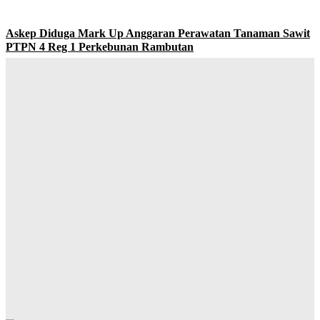
Askep Diduga Mark Up Anggaran Perawatan Tanaman Sawit
PTPN 4 Reg 1 Perkebunan Rambutan
Yudi Lubis
-
Agustus 9, 2026
Lahirkan Generasi Bebas Stunting, Wali Kota Tebing Tinggi
Dorong Optimalisasi SP3 Catin
Yudi Lubis
-
Agustus 7, 2026
Buka Kampanye Germas Dalam ISPS 2026, Wali Kota Tebing
Tinggi Apresiasi Penurunan Stunting
Yudi Lubis
-
Agustus 6, 2026
PRSU 2026 Ditutup, Wabup Dairi: Momentum Evaluasi
Menuju Keikutsertaan yang Lebih Berkualitas
Yudi Lubis
-
Agustus 4, 2026