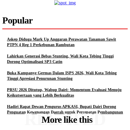
Popular
Askep Diduga Mark Up Anggaran Perawatan Tanaman Sawit
PTPN 4 Reg 1 Perkebunan Rambutan
Lahirkan Generasi Bebas Stunting, Wali Kota Tebing Tinggi
Dorong Optimalisasi SP3 Catin
Buka Kampanye Germas Dalam ISPS 2026, Wali Kota Tebing
Tinggi Apresiasi Penurunan Stunting
PRSU 2026 Ditutup, Wabup Dairi: Momentum Evaluasi Menuju
Keikutsertaan yang Lebih Berkualitas
Hadiri Rapat Dewan Pengurus APKASI, Bupati Dairi Dorong
RELATED
Penguatan Kewenangan Daerah untuk Percepatan Pembangunan
More like this