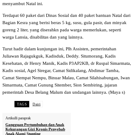
menyambut Natal ini.
Terdapat 60 paket dari Dinas Sosial dan 40 paket bantuan Natal dari
Bagian Kesra yang berisi beras 5 kg, susu, gula pasir, dan minyak
goreng 2 liter, yang diserahkn pada warga memerlukan, seperti
warga Lansia, disabilitas dan yang lainnya.
Turut hadir dalam kunjungan ini, Plh Assisten, pemerintahan
Juliawan Rajagukguk, Kadisduk, Deddy. Situmorang, Kadis
Kesehatan, dr Henry Manik, Kadis P3AP2KB, dr Ruspal Simarmata,
Kadis sosial, Agel Siregar, Camat Sidikalang, Abdimar Tamba,
Camat Siempat Nempu, Binuar Malau, Camat Silahisabungan, Iwan
Simarmata, Camat Gunung Sitember, Sion Sembiring, jajaran
pemerintah Desa Belang Malum dan undangan lainnya. (Maya s)
TAGS
Dairi
Artikulli paraprak
Gangguan Pertumbuhan dan Anak
Kekurangan Gizi Kronis Penyebab
Anak Alami Stunting