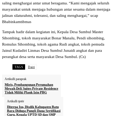
saling menghargai antar umat beragama. “Kami mengajak seluruh
masyarakat untuk menjaga hubungan antar sesama dalam menjaga
jalinan silaturahmi, toleransi, dan saling menghargai,” ucap
Bhabinkamtibmas
Tampak hadir dalam kegiatan ini, Kepala Desa Sumbul Master
Sihombing, tokoh masyarakat Bonar Manalu, Pendi sihombing,
Romulus Sihombing, tokoh agama Rudi angkat, tokoh pemuda
Jainul Kudadiri Linmas Desa Sumbul Junaidi angkat dan para
perangkat desa serta masyarakat Desa Sumbul. (Cs)
TAGS
Dairi
Artikulli paraprak
Miris, Pembangunan Perumahan
Mewah Deli Suites Private Residence
Tidak Miliki Plank Izin PBG
Artikulli tjetër
Diterpa Isu, Disdik Kabupaten Batu
Bara Diduga Pungli Dana Sertifikasi
Guru, Kepala UPTD SD dan SMP