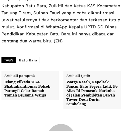
Kabupaten Batu Bara, Zulkifli dan Ketua K3S Kecamatan
Tanjung Tiram, Sulhan Fauzi yang dicoba dikonfirmasi
lewat selulernya tidak berkomentar dan terkesan tutup
mulut. Konfirmasi di WhatsApp Kepala UPTD SD Dinas
Pendidikan Kabupaten Batu Bara ini hanya dibaca dan
centang dua warna biru. (ZN)
TAGS
Batu Bara
Artikulli paraprak
Artikulli tjetër
Jelang Pilkada 2024,
Warga Resah, Kapolsek
Bhabinkamtibmas Polsek
Pancur Batu Segera Lidik Pe
Parongil Gelar Ramah
Alias Ri Pemasok Narkoba
Tamah Bersama Warga
di Jalan Pembibitan Bawah
Tower Desa Durin
Sembelang