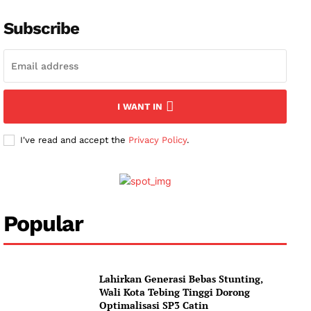
News Week
Subscribe
Magazine PRO
SUBSCRIBE NOW
I WANT IN
Company
I've read and accept the
Privacy Policy
.
About
Contact us
Subscription Plans
Popular
My account
Lahirkan Generasi Bebas Stunting,
Wali Kota Tebing Tinggi Dorong
Optimalisasi SP3 Catin