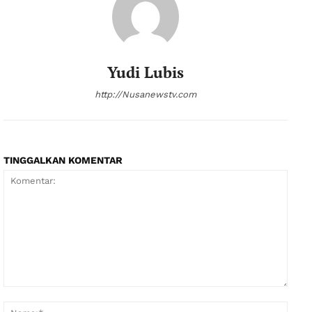
Yudi Lubis
http://Nusanewstv.com
TINGGALKAN KOMENTAR
Komentar:
Nama