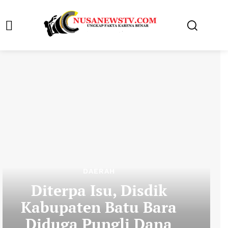
DAERAH
Diterpa Isu, Disdik
Kabupaten Batu Bara
Diduga Pungli Dana