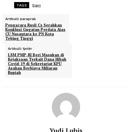
TAGS
Dairi
Artikulli paraprak
Pengacara Rusli Cs Serahkan
Konklusi Gugatan Perdata Atas
CU Nusantara ke PN Kota
Tebing Tinggi
Artikulli tjetër
LSM PMP-RI Beri Masukan di
Kejaksaan Terkait Dana Hibah
Covid-19 di Sekretariat KPU
Asahan Berbiaya Miliaran
Rupiah
Yudi Lubis