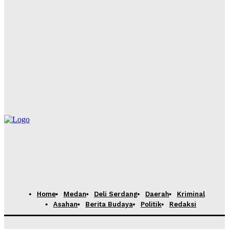
Hadiri Rapat Dewan Pengurus APKASI, Bupati Dairi
Dorong Penguatan Kewenangan Daerah untuk
Percepatan Pembangunan
Yudi Lubis
-
Agustus 4, 2026
Pemkab Dairi Bersama Unsur Forkopimda Lakukan
Penindakan Pelaku PETI di Pegagan Hilir, Barang Bukti
Diamankan, Pelaku Tidak Ditemukan
Yudi Lubis
-
Agustus 4, 2026
Home
Medan
Deli Serdang
Daerah
Kriminal
Asahan
Berita Budaya
Politik
Redaksi