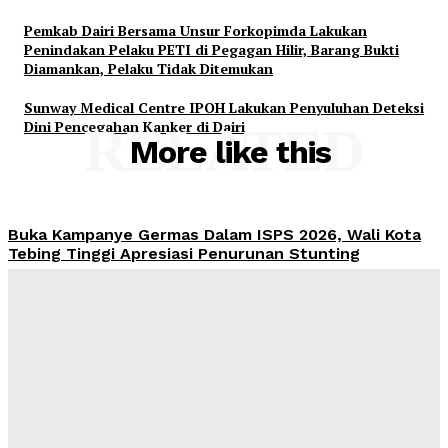
Pemkab Dairi Bersama Unsur Forkopimda Lakukan
Penindakan Pelaku PETI di Pegagan Hilir, Barang Bukti
Diamankan, Pelaku Tidak Ditemukan
Sunway Medical Centre IPOH Lakukan Penyuluhan Deteksi
Dini Pencegahan Kanker di Dairi
RELATED
More like this
Buka Kampanye Germas Dalam ISPS 2026, Wali Kota
Tebing Tinggi Apresiasi Penurunan Stunting
Yudi Lubis
-
Agustus 6, 2026
PRSU 2026 Ditutup, Wabup Dairi: Momentum Evaluasi
Menuju Keikutsertaan yang Lebih Berkualitas
Yudi Lubis
-
Agustus 4, 2026