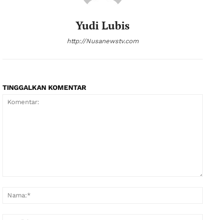
Yudi Lubis
http://Nusanewstv.com
TINGGALKAN KOMENTAR
Komentar:
Nama
Email