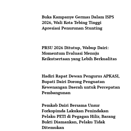
Magazine PRO
SUBSCRIBE NOW
Buka Kampanye Germas Dalam ISPS
2026, Wali Kota Tebing Tinggi
Apresiasi Penurunan Stunting
Company
PRSU 2026 Ditutup, Wabup Dairi:
Momentum Evaluasi Menuju
About
Keikutsertaan yang Lebih Berkualitas
Contact us
Hadiri Rapat Dewan Pengurus APKASI,
Subscription Plans
Bupati Dairi Dorong Penguatan
My account
Kewenangan Daerah untuk Percepatan
Pembangunan
Pemkab Dairi Bersama Unsur
Forkopimda Lakukan Penindakan
Pelaku PETI di Pegagan Hilir, Barang
Bukti Diamankan, Pelaku Tidak
Ditemukan