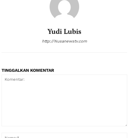
Yudi Lubis
http://Nusanewstv.com
TINGGALKAN KOMENTAR
Komentar:
Nama