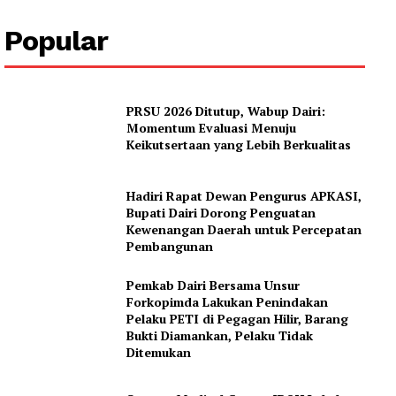
Popular
PRSU 2026 Ditutup, Wabup Dairi:
News Week
Momentum Evaluasi Menuju
Magazine PRO
Keikutsertaan yang Lebih Berkualitas
SUBSCRIBE NOW
Hadiri Rapat Dewan Pengurus APKASI,
Bupati Dairi Dorong Penguatan
Kewenangan Daerah untuk Percepatan
Pembangunan
Company
Pemkab Dairi Bersama Unsur
Forkopimda Lakukan Penindakan
Pelaku PETI di Pegagan Hilir, Barang
About
Bukti Diamankan, Pelaku Tidak
Contact us
Ditemukan
Subscription Plans