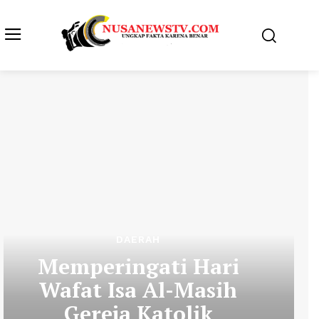
DAERAH
Memperingati Hari
Wafat Isa Al-Masih
Gereja Katolik