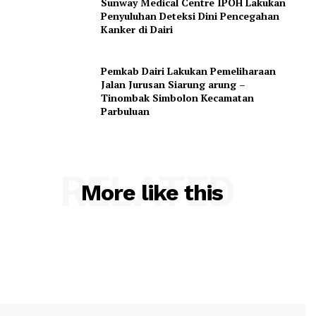
My account
Sunway Medical Centre IPOH Lakukan
Penyuluhan Deteksi Dini Pencegahan
Kanker di Dairi
Pemkab Dairi Lakukan Pemeliharaan
Jalan Jurusan Siarung arung –
Tinombak Simbolon Kecamatan
Parbuluan
RELATED
More like this