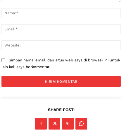
Komentar:
Nama
Email
Websi
Simpan nama, email, dan situs web saya di browser ini untuk
lain kali saya berkomentar.
SHARE POST: