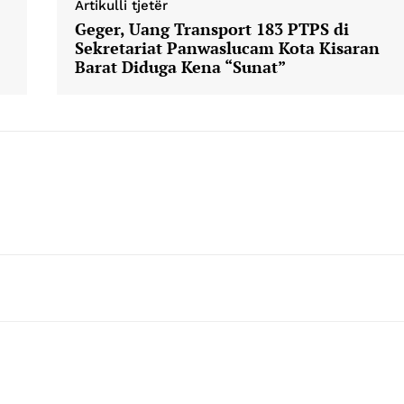
Artikulli tjetër
Geger, Uang Transport 183 PTPS di
Sekretariat Panwaslucam Kota Kisaran
Company
Barat Diduga Kena “Sunat”
Week
About
e PRO
Contact us
E NOW
Subscription Plans
My account