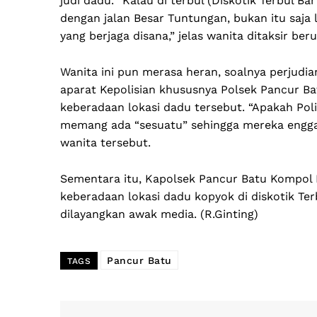
judi dadu. “Kalau di terbul (Diskotik Terbul Ba
dengan jalan Besar Tuntungan, bukan itu saja 
yang berjaga disana,” jelas wanita ditaksir be
Wanita ini pun merasa heran, soalnya perjud
aparat Kepolisian khususnya Polsek Pancur B
keberadaan lokasi dadu tersebut. “Apakah Poli
memang ada “sesuatu” sehingga mereka engga
wanita tersebut.
Sementara itu, Kapolsek Pancur Batu Kompol 
keberadaan lokasi dadu kopyok di diskotik Te
dilayangkan awak media. (R.Ginting)
Pancur Batu
TAGS