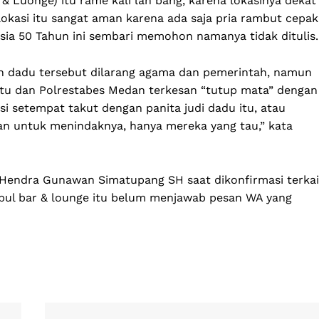
r & Luonge) itu rame kali lah bang, karena lokasinya dekat
lokasi itu sangat aman karena ada saja pria rambut cepak
rusia 50 Tahun ini sembari memohon namanya tidak ditulis.
ian dadu tersebut dilarang agama dan pemerintah, namun
atu dan Polrestabes Medan terkesan “tutup mata” dengan
si setempat takut dengan panita judi dadu itu, atau
n untuk menindaknya, hanya mereka yang tau,” kata
Hendra Gunawan Simatupang SH saat dikonfirmasi terkai
rbul bar & lounge itu belum menjawab pesan WA yang