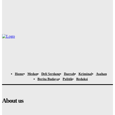
Hadiri Rapat Dewan Pengurus APKASI, Bupati Dairi Dorong
Penguatan Kewenangan Daerah untuk Percepatan
Pembangunan
Yudi Lubis
-
Agustus 4, 2026
Home
Medan
Deli Serdang
Daerah
Kriminal
Asahan
Berita Budaya
Politik
Redaksi
About us