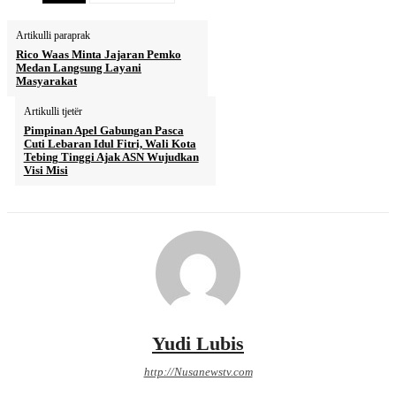
Artikulli paraprak
Rico Waas Minta Jajaran Pemko
Medan Langsung Layani
Masyarakat
Artikulli tjetër
Pimpinan Apel Gabungan Pasca
Cuti Lebaran Idul Fitri, Wali Kota
Tebing Tinggi Ajak ASN Wujudkan
Visi Misi
Yudi Lubis
http://Nusanewstv.com