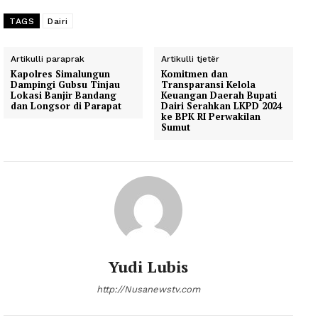
TAGS
Dairi
Artikulli paraprak
Artikulli tjetër
Kapolres Simalungun
Komitmen dan
Dampingi Gubsu Tinjau
Transparansi Kelola
Lokasi Banjir Bandang
Keuangan Daerah Bupati
dan Longsor di Parapat
Dairi Serahkan LKPD 2024
ke BPK RI Perwakilan
Sumut
Yudi Lubis
http://Nusanewstv.com