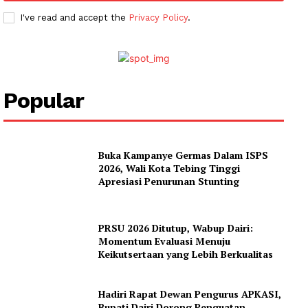
I've read and accept the
Privacy Policy
.
News Week
Popular
Magazine PRO
SUBSCRIBE NOW
Buka Kampanye Germas Dalam ISPS
2026, Wali Kota Tebing Tinggi
Apresiasi Penurunan Stunting
Company
PRSU 2026 Ditutup, Wabup Dairi:
Momentum Evaluasi Menuju
About
Keikutsertaan yang Lebih Berkualitas
Contact us
Subscription Plans
Hadiri Rapat Dewan Pengurus APKASI,
Bupati Dairi Dorong Penguatan
My account