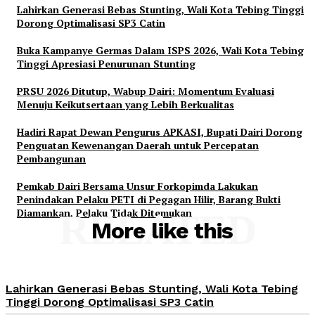
Lahirkan Generasi Bebas Stunting, Wali Kota Tebing Tinggi
Dorong Optimalisasi SP3 Catin
Buka Kampanye Germas Dalam ISPS 2026, Wali Kota Tebing
Tinggi Apresiasi Penurunan Stunting
PRSU 2026 Ditutup, Wabup Dairi: Momentum Evaluasi
Menuju Keikutsertaan yang Lebih Berkualitas
Hadiri Rapat Dewan Pengurus APKASI, Bupati Dairi Dorong
Penguatan Kewenangan Daerah untuk Percepatan
Pembangunan
Pemkab Dairi Bersama Unsur Forkopimda Lakukan
Penindakan Pelaku PETI di Pegagan Hilir, Barang Bukti
Diamankan, Pelaku Tidak Ditemukan
RELATED
More like this
Lahirkan Generasi Bebas Stunting, Wali Kota Tebing
Tinggi Dorong Optimalisasi SP3 Catin