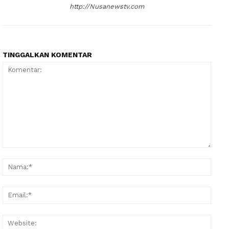
http://Nusanewstv.com
TINGGALKAN KOMENTAR
News Week
Magazine PRO
SUBSCRIBE NOW
Komentar:
Nama
Company
Email
About
Websi
Contact us