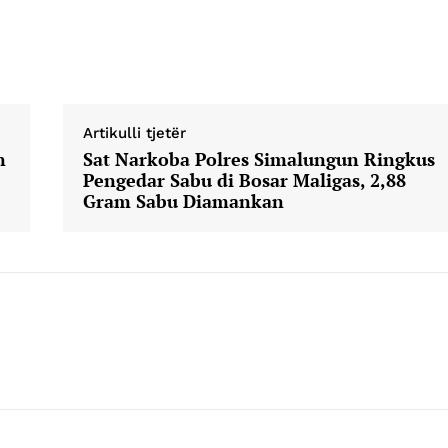
Company
Week
Artikulli tjetër
About
e PRO
n
Sat Narkoba Polres Simalungun Ringkus
Contact us
Pengedar Sabu di Bosar Maligas, 2,88
E NOW
Subscription Plans
Gram Sabu Diamankan
My account