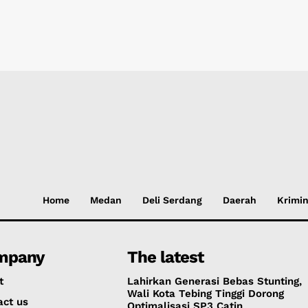
Home
Medan
Deli Serdang
Daerah
Krimin
mpany
The latest
t
Lahirkan Generasi Bebas Stunting,
Wali Kota Tebing Tinggi Dorong
act us
Optimalisasi SP3 Catin