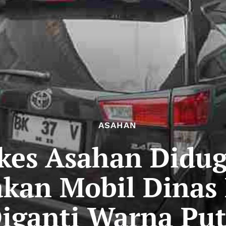
ASAHAN
kes Asahan Didu
an Mobil Dinas 
iganti Warna Put