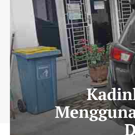
Kadin
Menggunak
D