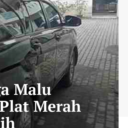
ga Malu
Plat Merah
ih