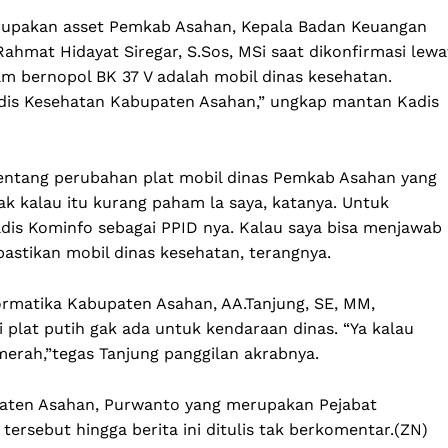
rupakan asset Pemkab Asahan, Kepala Badan Keuangan
hmat Hidayat Siregar, S.Sos, MSi saat dikonfirmasi lewa
m bernopol BK 37 V adalah mobil dinas kesehatan.
adis Kesehatan Kabupaten Asahan,” ungkap mantan Kadis
entang perubahan plat mobil dinas Pemkab Asahan yang
k kalau itu kurang paham la saya, katanya. Untuk
adis Kominfo sebagai PPID nya. Kalau saya bisa menjawab
pastikan mobil dinas kesehatan, terangnya.
formatika Kabupaten Asahan, AA.Tanjung, SE, MM,
 plat putih gak ada untuk kendaraan dinas. “Ya kalau
erah,”tegas Tanjung panggilan akrabnya.
paten Asahan, Purwanto yang merupakan Pejabat
tersebut hingga berita ini ditulis tak berkomentar.(ZN)