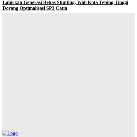
Lahirkan Generasi Bebas Stunting, Wali Kota Tebing Tinggi
Dorong Optimalisasi SP3 Catin
Yudi Lubis
-
Agustus 7, 2026
Buka Kampanye Germas Dalam ISPS 2026, Wali Kota Tebing
Tinggi Apresiasi Penurunan Stunting
Yudi Lubis
-
Agustus 6, 2026
PRSU 2026 Ditutup, Wabup Dairi: Momentum Evaluasi
Menuju Keikutsertaan yang Lebih Berkualitas
Yudi Lubis
-
Agustus 4, 2026
Hadiri Rapat Dewan Pengurus APKASI, Bupati Dairi Dorong
Penguatan Kewenangan Daerah untuk Percepatan
Pembangunan
Yudi Lubis
-
Agustus 4, 2026