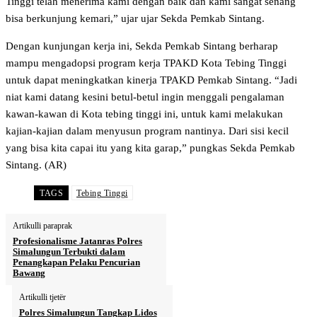
Tinggi telah menerima kami dengan baik dan kami sangat senang
bisa berkunjung kemari,” ujar ujar Sekda Pemkab Sintang.
Dengan kunjungan kerja ini, Sekda Pemkab Sintang berharap
mampu mengadopsi program kerja TPAKD Kota Tebing Tinggi
untuk dapat meningkatkan kinerja TPAKD Pemkab Sintang. “Jadi
niat kami datang kesini betul-betul ingin menggali pengalaman
kawan-kawan di Kota tebing tinggi ini, untuk kami melakukan
kajian-kajian dalam menyusun program nantinya. Dari sisi kecil
yang bisa kita capai itu yang kita garap,” pungkas Sekda Pemkab
Sintang. (AR)
TAGS
Tebing Tinggi
Artikulli paraprak
Profesionalisme Jatanras Polres
Simalungun Terbukti dalam
Penangkapan Pelaku Pencurian
Bawang
Artikulli tjetër
Polres Simalungun Tangkap Lidos