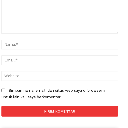
Company
About
Komentar:
Nama
Contact us
Subscription Plans
Email
My account
Websi
Simpan nama, email, dan situs web saya di browser ini
untuk lain kali saya berkomentar.