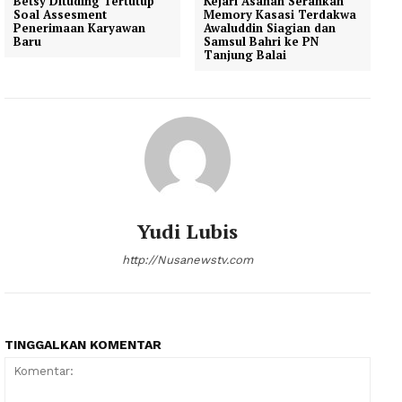
Betsy Dituding Tertutup
Kejari Asahan Serahkan
Soal Assesment
Memory Kasasi Terdakwa
Penerimaan Karyawan
Awaluddin Siagian dan
Baru
Samsul Bahri ke PN
Tanjung Balai
Yudi Lubis
http://Nusanewstv.com
News Week
Magazine PRO
TINGGALKAN KOMENTAR
SUBSCRIBE NOW