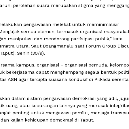
aruhi perolehan suara merupakan stigma yang menggan
melakukan pengawasan melekat untuk meminimalisir
an Mengajak semua elemen, termasuk organisasi masyaraka
h manipulasi dan mendorong partisipasi publik,” kata
Sumatra Utara, Saut Boangmanalu saat Forum Group Disc
Taput), Senin (30/9).
bersama kampus, organisasi – organisasi pemuda, kelomp
tuk bekerjasama dapat menghempang segala bentuk polit
as ASN agar tercipta suasana kondusif di Pilkada serenta
skan dalam sistem pengawasan demokrasi yang adil, juju
itik uang, atau kecurangan lainnya yang merusak integrita
angat penting untuk mengawasi pemilu, menjaga transpa
 dan kajian kehidupan demokrasi di Taput.