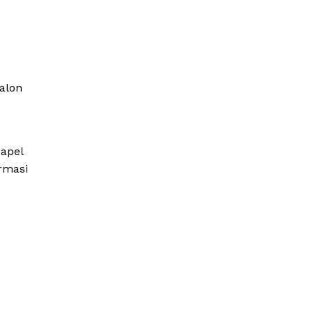
alon
apel
rmasi