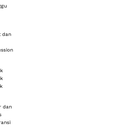
ggu
t dan
ussion
ok
ik
k
r dan
s
ransi