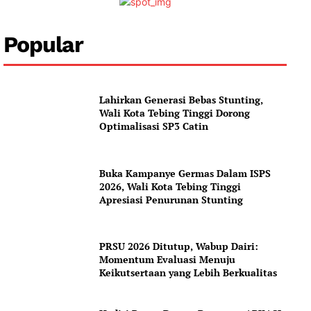
Popular
News Week
Magazine PRO
Lahirkan Generasi Bebas Stunting,
Wali Kota Tebing Tinggi Dorong
Optimalisasi SP3 Catin
SUBSCRIBE NOW
Buka Kampanye Germas Dalam ISPS
2026, Wali Kota Tebing Tinggi
Apresiasi Penurunan Stunting
Company
About
PRSU 2026 Ditutup, Wabup Dairi:
Contact us
Momentum Evaluasi Menuju
Keikutsertaan yang Lebih Berkualitas
Subscription Plans
My account