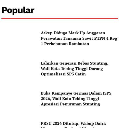
Popular
News Week
Askep Diduga Mark Up Anggaran
Magazine PRO
Perawatan Tanaman Sawit PTPN 4 Reg
1 Perkebunan Rambutan
SUBSCRIBE NOW
Lahirkan Generasi Bebas Stunting,
Wali Kota Tebing Tinggi Dorong
Optimalisasi SP3 Catin
Company
About
Buka Kampanye Germas Dalam ISPS
2026, Wali Kota Tebing Tinggi
Contact us
Apresiasi Penurunan Stunting
Subscription Plans
My account
PRSU 2026 Ditutup, Wabup Dairi: