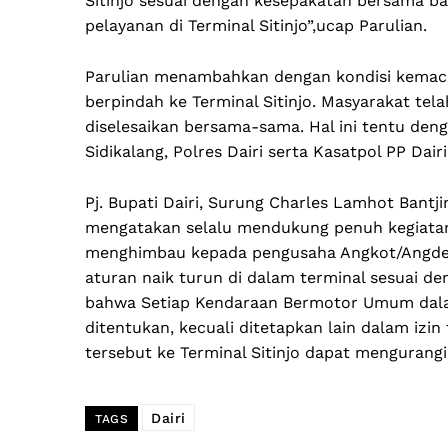
Sitinjo sesuai dengan kesepakatan bersama ba
pelayanan di Terminal Sitinjo”,ucap Parulian.
Parulian menambahkan dengan kondisi kemace
berpindah ke Terminal Sitinjo. Masyarakat tel
diselesaikan bersama-sama. Hal ini tentu den
Sidikalang, Polres Dairi serta Kasatpol PP Dairi
Pj. Bupati Dairi, Surung Charles Lamhot Bantj
mengatakan selalu mendukung penuh kegiatan p
menghimbau kepada pengusaha Angkot/Angd
aturan naik turun di dalam terminal sesuai 
bahwa Setiap Kendaraan Bermotor Umum dalam
ditentukan, kecuali ditetapkan lain dalam izi
tersebut ke Terminal Sitinjo dapat mengurangi
Dairi
TAGS