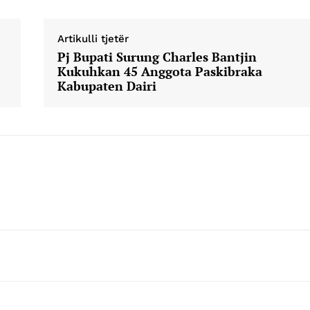
Company
Artikulli tjetër
Week
Pj Bupati Surung Charles Bantjin
About
e PRO
Kukuhkan 45 Anggota Paskibraka
Kabupaten Dairi
Contact us
E NOW
Subscription Plans
My account