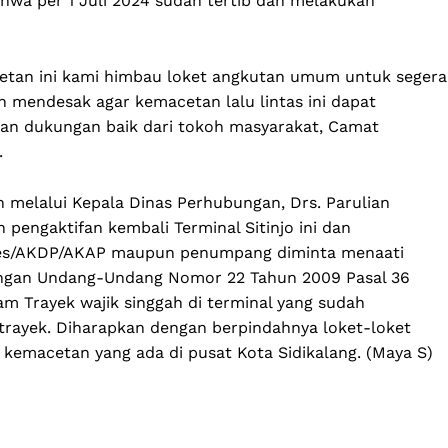
hwa per 1 Juli 2024 sudah tertib dan melakukan
tan ini kami himbau loket angkutan umum untuk segera
ah mendesak agar kemacetan lalu lintas ini dapat
gan dukungan baik dari tokoh masyarakat, Camat
.
in melalui Kepala Dinas Perhubungan, Drs. Parulian
engaktifan kembali Terminal Sitinjo ini dan
es/AKDP/AKAP maupun penumpang diminta menaati
dengan Undang-Undang Nomor 22 Tahun 2009 Pasal 36
 Trayek wajik singgah di terminal yang sudah
n trayek. Diharapkan dengan berpindahnya loket-loket
 kemacetan yang ada di pusat Kota Sidikalang. (Maya S)