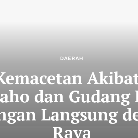
DAERAH
 Kemacetan Akiba
aho dan Gudang 
ngan Langsung d
Raya