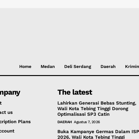
Home
Medan
Deli Serdang
Daerah
Krimin
mpany
The latest
t
Lahirkan Generasi Bebas Stunting,
Wali Kota Tebing Tinggi Dorong
act us
Optimalisasi SP3 Catin
cription Plans
DAERAH
Agustus 7, 2026
ccount
Buka Kampanye Germas Dalam IS
2026, Wali Kota Tebing Tinggi