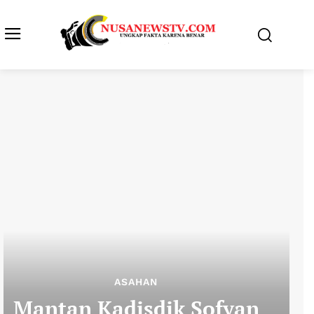
ASAHAN
Mantan Kadisdik Sofyan