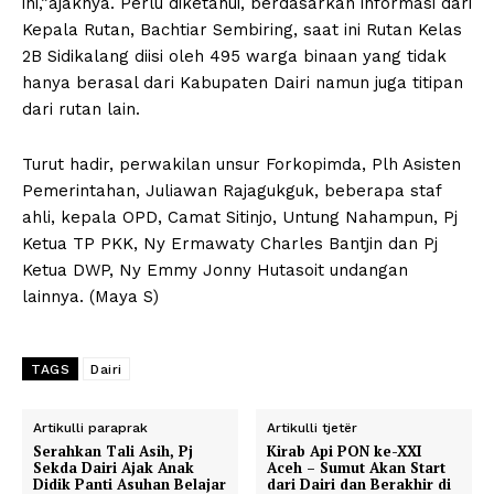
ini,”ajaknya. Perlu diketahui, berdasarkan informasi dari
Kepala Rutan, Bachtiar Sembiring, saat ini Rutan Kelas
2B Sidikalang diisi oleh 495 warga binaan yang tidak
hanya berasal dari Kabupaten Dairi namun juga titipan
dari rutan lain.
Turut hadir, perwakilan unsur Forkopimda, Plh Asisten
Pemerintahan, Juliawan Rajagukguk, beberapa staf
ahli, kepala OPD, Camat Sitinjo, Untung Nahampun, Pj
Ketua TP PKK, Ny Ermawaty Charles Bantjin dan Pj
Ketua DWP, Ny Emmy Jonny Hutasoit undangan
lainnya. (Maya S)
TAGS
Dairi
Artikulli paraprak
Artikulli tjetër
Serahkan Tali Asih, Pj
Kirab Api PON ke-XXI
Sekda Dairi Ajak Anak
Aceh – Sumut Akan Start
Didik Panti Asuhan Belajar
dari Dairi dan Berakhir di