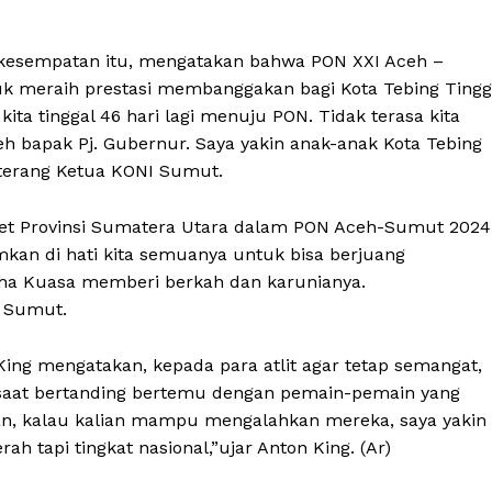
kesempatan itu, mengatakan bahwa PON XXI Aceh –
 meraih prestasi membanggakan bagi Kota Tebing Tingg
kita tinggal 46 hari lagi menuju PON. Tidak terasa kita
h bapak Pj. Gubernur. Saya yakin anak-anak Kota Tebing
terang Ketua KONI Sumut.
et Provinsi Sumatera Utara dalam PON Aceh-Sumut 2024
kan di hati kita semuanya untuk bisa berjuang
a Kuasa memberi berkah dan karunianya.
 Sumut.
Company
ing mengatakan, kepada para atlit agar tetap semangat,
Week
About
i saat bertanding bertemu dengan pemain-pemain yang
e PRO
lian, kalau kalian mampu mengalahkan mereka, saya yakin
Contact us
h tapi tingkat nasional,”ujar Anton King. (Ar)
E NOW
Subscription Plans
My account