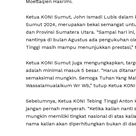
Moettaqien Hasrimi.
Ketua KONI Sumut, John Ismadi Lubis dalam 
Sumut 2024, merupakan bekal semangat untuk
dan Provinsi Sumatera Utara. “Sampai hari ini, 
nantinya di bulan Agustus ada pengukuhan ole
Tinggi masih mampu menunjukkan prestasi,” 
Ketua KONI Sumut juga mengungkapkan, targ
adalah minimal masuk 5 besar. “Harus ditanam
semaksimal mungkin. Semoga Tuhan Yang Mah
Wassalamualaikum Wr Wb,” tutup Ketua KONI
Sebelumnya, Ketua KONI Tebing Tinggi Anton K
News 
jangan pernah menyerah. “Ketika kalian nant
Magazin
mungkin memiliki tingkat nasional di atas ka
nama kalian akan diperhitungkan bukan di daera
SUBSCRIB