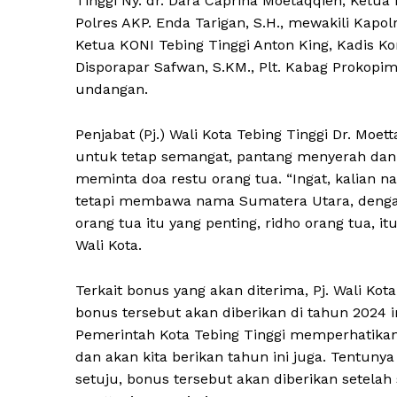
Tinggi Ny. dr. Dara Caprina Moetaqqien, Ketua
Polres AKP. Enda Tarigan, S.H., mewakili Kapo
Ketua KONI Tebing Tinggi Anton King, Kadis Komi
Disporapar Safwan, S.KM., Plt. Kabag Prokopi
undangan.
Penjabat (Pj.) Wali Kota Tebing Tinggi Dr. Moet
untuk tetap semangat, pantang menyerah dan me
meminta doa restu orang tua. “Ingat, kalian
tetapi membawa nama Sumatera Utara, dengan 
orang tua itu yang penting, ridho orang tua, itu
Wali Kota.
Terkait bonus yang akan diterima, Pj. Wali K
bonus tersebut akan diberikan di tahun 2024 ini
Pemerintah Kota Tebing Tinggi memperhatikan.
dan akan kita berikan tahun ini juga. Tentuny
setuju, bonus tersebut akan diberikan setelah 