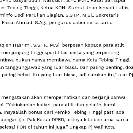
 DPRD Basyaruddin Nasution, S.H., M.H., Kasat Samapta
lres Tebing Tinggi, Ketua KONI Sumut Jhon Ismadi Lubis,
nfo Dedi Parulian Siagian, S.STP., M.Si., Sekretaris
m Faisal Ahmad, S.Ag., pengurus cabor serta tamu
taqien Hasrimi, S.STP., M.Si. berpesan kepada para atlit
njunjung tinggi sportifitas, serta yang terpenting
 nantinya bukan hanya membawa nama Kota Tebing Tinggi,
tanggungjawab yang luar biasa. Dan paling penting, do
 paling hebat, itu yang luar biasa, jadi camkan itu,” ujar Pj
ota mengatakan akan memperhatikan dan berjanji bahwa
. “Yakinkanlah kalian, para atlit dan pelatih, kami
 Insyaallah bonus dari Pemko Tebing Tinggi pasti ada,
a dengan ijin Pak Ketua DPRD, artinya kita bersama-sama
selesai PON di tahun ini juga,” ungkap Pj Wali Kota