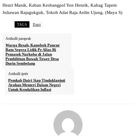
Henri Manik, Kaban Kesbangpol Yon Henrik, Kabag Tapem
Juliawan Rajagukguk, Tokoh Adat Raja Ardin Ujung. (Maya S)
TAGS
Dairi
Artikulli paraprak
Warga Resah, Kapolsek Pancur
Batu Segera Lidik Pe Alias Ri
Pemasok Narkoba di Jalan
Pembibitan Bawah Tower Desa
Durin Sembelang
Artikulli tjetër
Pemkab Dairi Siap Tindaklanjuti
Arahan Menteri Dalam Negeri
Untuk Kendalikan Inflasi