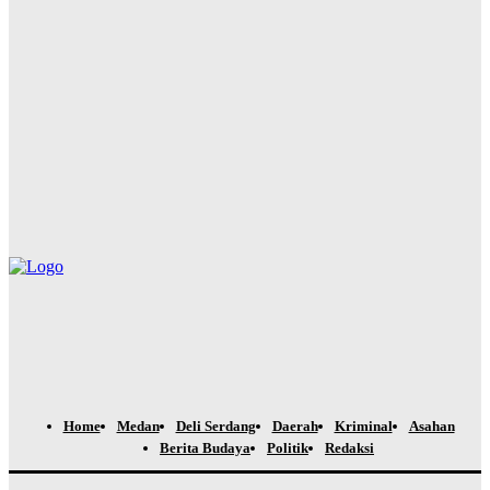
PRSU 2026 Ditutup, Wabup Dairi: Momentum Evaluasi
Menuju Keikutsertaan yang Lebih Berkualitas
Yudi Lubis
-
Agustus 4, 2026
Hadiri Rapat Dewan Pengurus APKASI, Bupati Dairi Dorong
Penguatan Kewenangan Daerah untuk Percepatan
Pembangunan
Yudi Lubis
-
Agustus 4, 2026
Home
Medan
Deli Serdang
Daerah
Kriminal
Asahan
Berita Budaya
Politik
Redaksi