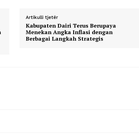
Artikulli tjetër
Company
Kabupaten Dairi Terus Berupaya
a
Menekan Angka Inflasi dengan
Week
Berbagai Langkah Strategis
About
e PRO
Contact us
E NOW
Subscription Plans
My account