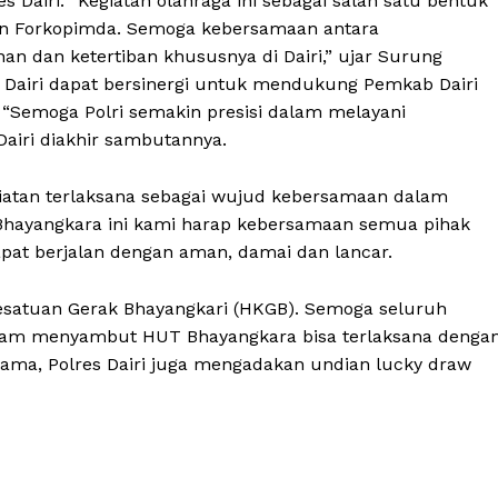
Dairi. “Kegiatan olahraga ini sebagai salah satu bentuk
n Forkopimda. Semoga kebersamaan antara
an dan ketertiban khususnya di Dairi,” ujar Surung
es Dairi dapat bersinergi untuk mendukung Pemkab Dairi
Semoga Polri semakin presisi dalam melayani
Dairi diakhir sambutannya.
giatan terlaksana sebagai wujud kebersamaan dalam
hayangkara ini kami harap kebersamaan semua pihak
pat berjalan dengan aman, damai dan lancar.
Kesatuan Gerak Bhayangkari (HKGB). Semoga seluruh
dalam menyambut HUT Bhayangkara bisa terlaksana denga
rsama, Polres Dairi juga mengadakan undian lucky draw