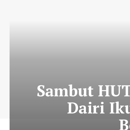
Sambut HUT 
Dairi Ik
B