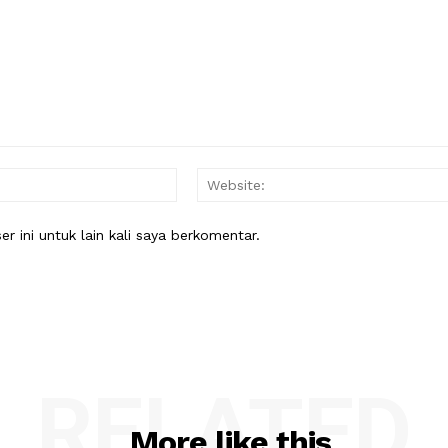
Email:*
 ini untuk lain kali saya berkomentar.
RELATED
More like this