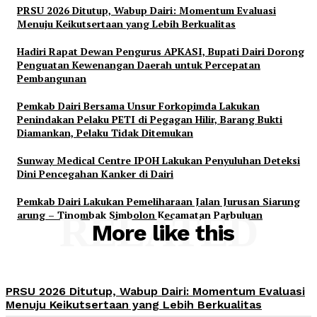
PRSU 2026 Ditutup, Wabup Dairi: Momentum Evaluasi
Menuju Keikutsertaan yang Lebih Berkualitas
Hadiri Rapat Dewan Pengurus APKASI, Bupati Dairi Dorong
Penguatan Kewenangan Daerah untuk Percepatan
Pembangunan
Pemkab Dairi Bersama Unsur Forkopimda Lakukan
Penindakan Pelaku PETI di Pegagan Hilir, Barang Bukti
Diamankan, Pelaku Tidak Ditemukan
Sunway Medical Centre IPOH Lakukan Penyuluhan Deteksi
Dini Pencegahan Kanker di Dairi
Pemkab Dairi Lakukan Pemeliharaan Jalan Jurusan Siarung
arung – Tinombak Simbolon Kecamatan Parbuluan
RELATED
More like this
PRSU 2026 Ditutup, Wabup Dairi: Momentum Evaluasi
Menuju Keikutsertaan yang Lebih Berkualitas