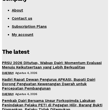
About
Contact us
Subscription Plans
My account
The latest
PRSU 2026 Ditutup, Wabup Dairi: Momentum Evaluasi
Menuju Keikutsertaan yang Lebih Berkualitas
DAERAH
Agustus 4, 2026
Hadiri Rapat Dewan Pengurus APKASI, Bupati Dairi
Dorong Penguatan Kewenangan Daerah untuk
Percepatan Pembangunan
DAERAH
Agustus 4, 2026
Pemkab Dairi Bersama Unsur Forkopimda Lakukan
Penindakan Pelaku PETI di Pegagan Hilir, Barang Bukti
Diamankan, Pelaku Tidak Ditemukan