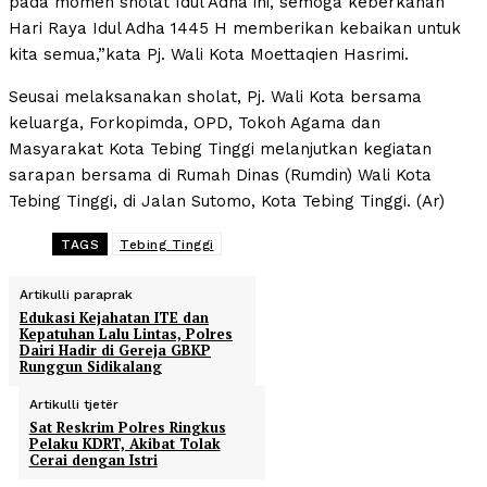
pada momen sholat Idul Adha ini, semoga keberkahan
Hari Raya Idul Adha 1445 H memberikan kebaikan untuk
kita semua,”kata Pj. Wali Kota Moettaqien Hasrimi.
Seusai melaksanakan sholat, Pj. Wali Kota bersama
keluarga, Forkopimda, OPD, Tokoh Agama dan
Masyarakat Kota Tebing Tinggi melanjutkan kegiatan
sarapan bersama di Rumah Dinas (Rumdin) Wali Kota
Tebing Tinggi, di Jalan Sutomo, Kota Tebing Tinggi. (Ar)
TAGS
Tebing Tinggi
Artikulli paraprak
Edukasi Kejahatan ITE dan
Kepatuhan Lalu Lintas, Polres
Dairi Hadir di Gereja GBKP
Runggun Sidikalang
Artikulli tjetër
Sat Reskrim Polres Ringkus
Pelaku KDRT, Akibat Tolak
Cerai dengan Istri