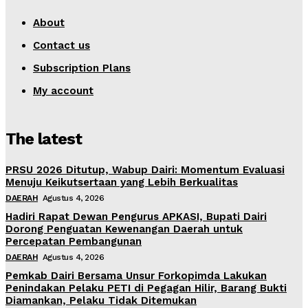
About
Contact us
Subscription Plans
My account
The latest
PRSU 2026 Ditutup, Wabup Dairi: Momentum Evaluasi
Menuju Keikutsertaan yang Lebih Berkualitas
DAERAH
Agustus 4, 2026
Hadiri Rapat Dewan Pengurus APKASI, Bupati Dairi
Dorong Penguatan Kewenangan Daerah untuk
Percepatan Pembangunan
DAERAH
Agustus 4, 2026
Pemkab Dairi Bersama Unsur Forkopimda Lakukan
Penindakan Pelaku PETI di Pegagan Hilir, Barang Bukti
Diamankan, Pelaku Tidak Ditemukan