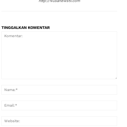
http://Nusanewstv.com
TINGGALKAN KOMENTAR
Komentar:
Nama
Email
Websi