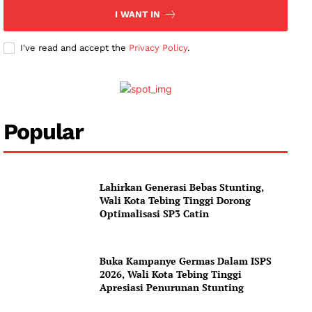
I WANT IN
I've read and accept the
Privacy Policy
.
Company
About
Contact us
Popular
Subscription Plans
My account
Lahirkan Generasi Bebas Stunting,
Wali Kota Tebing Tinggi Dorong
Optimalisasi SP3 Catin
Buka Kampanye Germas Dalam ISPS
2026, Wali Kota Tebing Tinggi
Apresiasi Penurunan Stunting