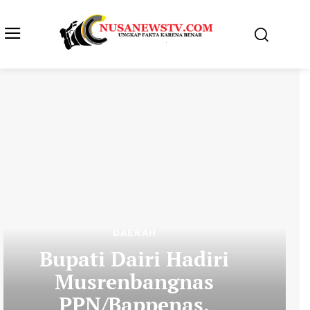
DAERAH
Bupati Dairi Hadiri
Musrenbangnas
PPN/Bappenas,