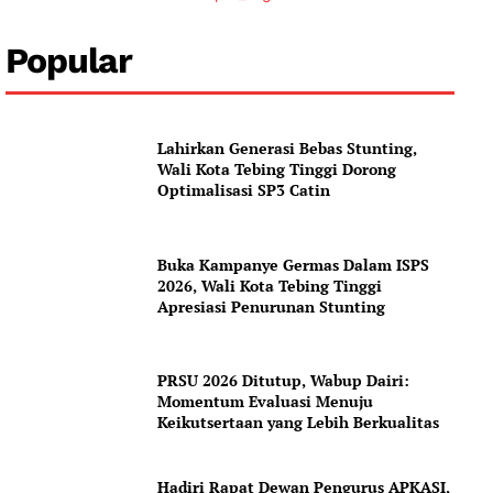
Popular
News Week
Magazine PRO
Lahirkan Generasi Bebas Stunting,
Wali Kota Tebing Tinggi Dorong
Optimalisasi SP3 Catin
SUBSCRIBE NOW
Buka Kampanye Germas Dalam ISPS
2026, Wali Kota Tebing Tinggi
Apresiasi Penurunan Stunting
Company
About
PRSU 2026 Ditutup, Wabup Dairi:
Momentum Evaluasi Menuju
Contact us
Keikutsertaan yang Lebih Berkualitas
Subscription Plans
My account
Hadiri Rapat Dewan Pengurus APKASI,