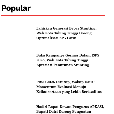
Popular
News Week
Lahirkan Generasi Bebas Stunting,
Magazine PRO
Wali Kota Tebing Tinggi Dorong
Optimalisasi SP3 Catin
SUBSCRIBE NOW
Buka Kampanye Germas Dalam ISPS
2026, Wali Kota Tebing Tinggi
Apresiasi Penurunan Stunting
Company
PRSU 2026 Ditutup, Wabup Dairi:
About
Momentum Evaluasi Menuju
Contact us
Keikutsertaan yang Lebih Berkualitas
Subscription Plans
My account
Hadiri Rapat Dewan Pengurus APKASI,
Bupati Dairi Dorong Penguatan