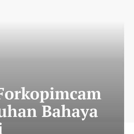
 Forkopimcam
uhan Bahaya
i