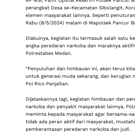
AP MSi, Panit Opsnal Reskrim Polsek Pancur 
perangkat Desa se-Kecamatan Sibolangit, Kora
elemen masyarakat lainnya. Seperti penuturan
Rabu (8/5/2024) malam di Mapolsek Pancur B
Diakuinya, kegiatan itu termasuk salah satu k
angka peredaran narkoba dan maraknya aktifit
Polrestabes Medan.
“Penyuluhan dan himbauan ini, akan terus kit
untuk generasi muda sekarang, dan kerugian ma
Pol Rico Panjaitan.
Dijelaskannya lagi, kegiatan himbauan dan p
narkoba dan penyakit masyarakat lainnya, Po
meminta kepada masyarakat agar bersama-sam
tidak ada peran aktif dari masyarakat, mustahi
pemberantasan peredaran narkoba dan judi.