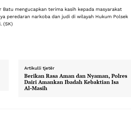
ur Batu mengucapkan terima kasih kepada masyarakat
a peredaran narkoba dan judi di wilayah Hukum Polsek
. (SK)
Company
Week
About
e PRO
Contact us
Artikulli tjetër
E NOW
Subscription Plans
Berikan Rasa Aman dan Nyaman, Polres
My account
Dairi Amankan Ibadah Kebaktian Isa
Al-Masih