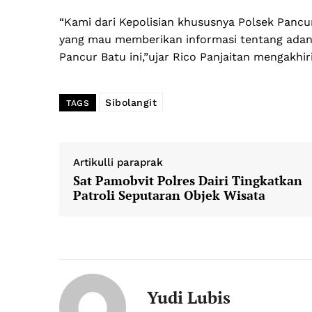
“Kami dari Kepolisian khususnya Polsek Panc
yang mau memberikan informasi tentang adany
Pancur Batu ini,”ujar Rico Panjaitan mengakhiri
Sibolangit
TAGS
News 
Magazin
Artikulli paraprak
SUBSCRIB
Sat Pamobvit Polres Dairi Tingkatkan
Patroli Seputaran Objek Wisata
Yudi Lubis