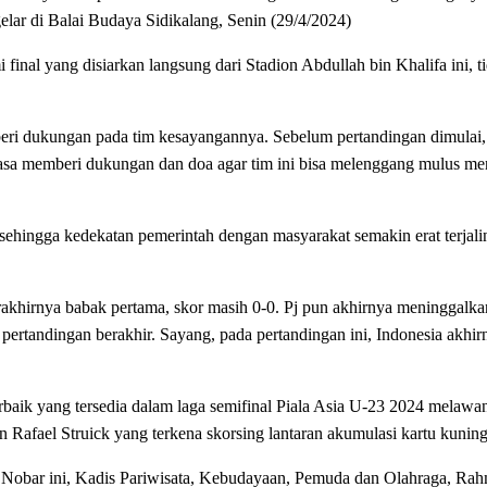
lar di Balai Budaya Sidikalang, Senin (29/4/2024)
final yang disiarkan langsung dari Stadion Abdullah bin Khalifa ini, t
ri dukungan pada tim kesayangannya. Sebelum pertandingan dimulai,
asa memberi dukungan dan doa agar tim ini bisa melenggang mulus me
ehingga kedekatan pemerintah dengan masyarakat semakin erat terjali
rakhirnya babak pertama, skor masih 0-0. Pj pun akhirnya meninggalka
ertandingan berakhir. Sayang, pada pertandingan ini, Indonesia akhir
erbaik yang tersedia dalam laga semifinal Piala Asia U-23 2024 melawa
Rafael Struick yang terkena skorsing lantaran akumulasi kartu kuning
 Nobar ini, Kadis Pariwisata, Kebudayaan, Pemuda dan Olahraga, Rah