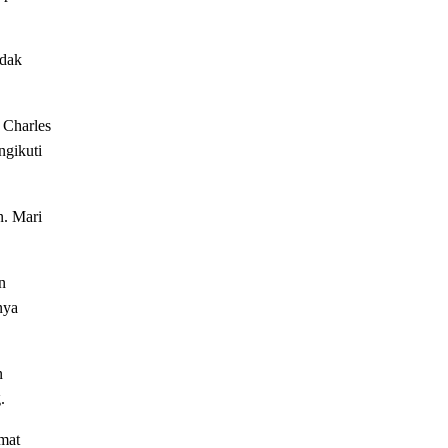
idak
 Charles
ngikuti
n. Mari
n
nya
n
.
mat