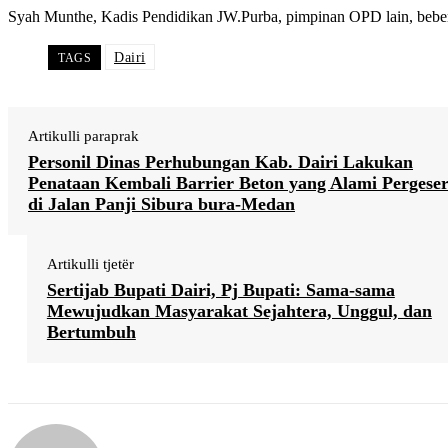
Syah Munthe, Kadis Pendidikan JW.Purba, pimpinan OPD lain, bebera
Dairi
TAGS
Artikulli paraprak
Personil Dinas Perhubungan Kab. Dairi Lakukan
Penataan Kembali Barrier Beton yang Alami Pergese
di Jalan Panji Sibura bura-Medan
Artikulli tjetër
Sertijab Bupati Dairi, Pj Bupati: Sama-sama
Mewujudkan Masyarakat Sejahtera, Unggul, dan
Bertumbuh