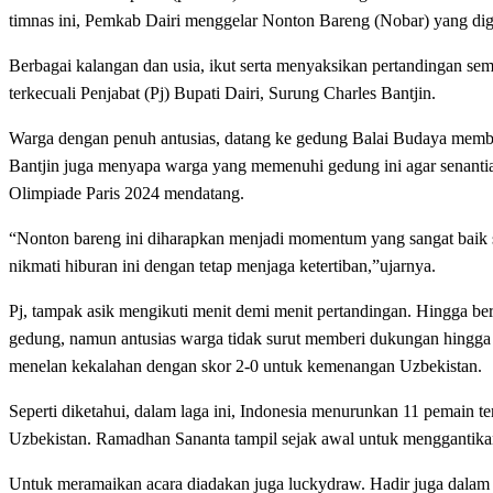
timnas ini, Pemkab Dairi menggelar Nonton Bareng (Nobar) yang dige
Berbagai kalangan dan usia, ikut serta menyaksikan pertandingan semi 
terkecuali Penjabat (Pj) Bupati Dairi, Surung Charles Bantjin.
Warga dengan penuh antusias, datang ke gedung Balai Budaya membe
Bantjin juga menyapa warga yang memenuhi gedung ini agar senanti
Olimpiade Paris 2024 mendatang.
“Nonton bareng ini diharapkan menjadi momentum yang sangat baik s
nikmati hiburan ini dengan tetap menjaga ketertiban,”ujarnya.
Pj, tampak asik mengikuti menit demi menit pertandingan. Hingga be
gedung, namun antusias warga tidak surut memberi dukungan hingga p
menelan kekalahan dengan skor 2-0 untuk kemenangan Uzbekistan.
Seperti diketahui, dalam laga ini, Indonesia menurunkan 11 pemain t
Uzbekistan. Ramadhan Sananta tampil sejak awal untuk menggantikan 
Untuk meramaikan acara diadakan juga luckydraw. Hadir juga dalam