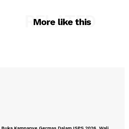
RELATED
More like this
Buka Kampanye Germas Dalam ISPS 2026, Wali