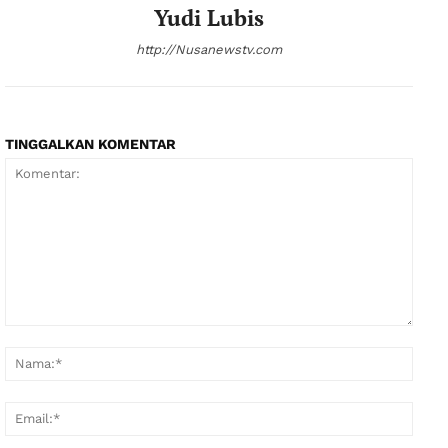
Yudi Lubis
http://Nusanewstv.com
TINGGALKAN KOMENTAR
Komentar:
Nama
Email