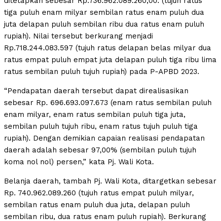
ditetapkan sebesar Rp.736.962.089.260,00. (tujuh ratus
tiga puluh enam milyar sembilan ratus enam puluh dua
juta delapan puluh sembilan ribu dua ratus enam puluh
rupiah). Nilai tersebut berkurang menjadi
Rp.718.244.083.597 (tujuh ratus delapan belas milyar dua
ratus empat puluh empat juta delapan puluh tiga ribu lima
ratus sembilan puluh tujuh rupiah) pada P-APBD 2023.
“Pendapatan daerah tersebut dapat direalisasikan
sebesar Rp. 696.693.097.673 (enam ratus sembilan puluh
enam milyar, enam ratus sembilan puluh tiga juta,
sembilan puluh tujuh ribu, enam ratus tujuh puluh tiga
rupiah). Dengan demikian capaian realisasi pendapatan
daerah adalah sebesar 97,00% (sembilan puluh tujuh
koma nol nol) persen,” kata Pj. Wali Kota.
Belanja daerah, tambah Pj. Wali Kota, ditargetkan sebesar
Rp. 740.962.089.260 (tujuh ratus empat puluh milyar,
sembilan ratus enam puluh dua juta, delapan puluh
sembilan ribu, dua ratus enam puluh rupiah). Berkurang