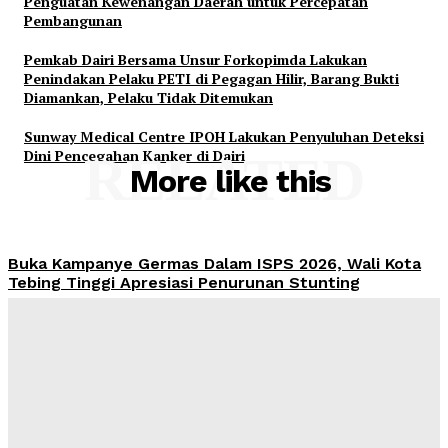
Penguatan Kewenangan Daerah untuk Percepatan
Pembangunan
Pemkab Dairi Bersama Unsur Forkopimda Lakukan
Penindakan Pelaku PETI di Pegagan Hilir, Barang Bukti
Diamankan, Pelaku Tidak Ditemukan
Sunway Medical Centre IPOH Lakukan Penyuluhan Deteksi
Dini Pencegahan Kanker di Dairi
RELATED
More like this
Buka Kampanye Germas Dalam ISPS 2026, Wali Kota
Tebing Tinggi Apresiasi Penurunan Stunting
Yudi Lubis
-
Agustus 6, 2026
PRSU 2026 Ditutup, Wabup Dairi: Momentum Evaluasi
Menuju Keikutsertaan yang Lebih Berkualitas
Yudi Lubis
-
Agustus 4, 2026