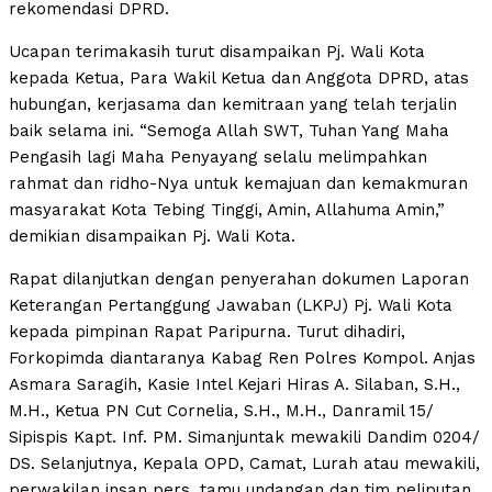
rekomendasi DPRD.
Ucapan terimakasih turut disampaikan Pj. Wali Kota
kepada Ketua, Para Wakil Ketua dan Anggota DPRD, atas
hubungan, kerjasama dan kemitraan yang telah terjalin
baik selama ini. “Semoga Allah SWT, Tuhan Yang Maha
Pengasih lagi Maha Penyayang selalu melimpahkan
rahmat dan ridho-Nya untuk kemajuan dan kemakmuran
masyarakat Kota Tebing Tinggi, Amin, Allahuma Amin,”
demikian disampaikan Pj. Wali Kota.
Rapat dilanjutkan dengan penyerahan dokumen Laporan
Keterangan Pertanggung Jawaban (LKPJ) Pj. Wali Kota
kepada pimpinan Rapat Paripurna. Turut dihadiri,
Forkopimda diantaranya Kabag Ren Polres Kompol. Anjas
Asmara Saragih, Kasie Intel Kejari Hiras A. Silaban, S.H.,
M.H., Ketua PN Cut Cornelia, S.H., M.H., Danramil 15/
Sipispis Kapt. Inf. PM. Simanjuntak mewakili Dandim 0204/
DS. Selanjutnya, Kepala OPD, Camat, Lurah atau mewakili,
perwakilan insan pers, tamu undangan dan tim peliputan