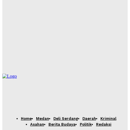
Hadiri Rapat Dewan Pengurus APKASI, Bupati Dairi
Dorong Penguatan Kewenangan Daerah untuk
Percepatan Pembangunan
Yudi Lubis
-
Agustus 4, 2026
Pemkab Dairi Bersama Unsur Forkopimda Lakukan
Penindakan Pelaku PETI di Pegagan Hilir, Barang Bukti
Diamankan, Pelaku Tidak Ditemukan
Yudi Lubis
-
Agustus 4, 2026
Home
Medan
Deli Serdang
Daerah
Kriminal
Asahan
Berita Budaya
Politik
Redaksi