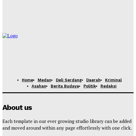
Hadiri Rapat Dewan Pengurus APKASI, Bupati Dairi
Dorong Penguatan Kewenangan Daerah untuk
Percepatan Pembangunan
Yudi Lubis
-
Agustus 4, 2026
Home
Medan
Deli Serdang
Daerah
Kriminal
Asahan
Berita Budaya
Politik
Redaksi
About us
Each template in our ever growing studio library can be added
and moved around within any page effortlessly with one click.