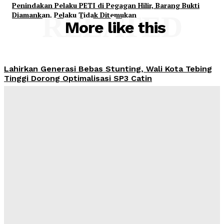
Penindakan Pelaku PETI di Pegagan Hilir, Barang Bukti
Diamankan, Pelaku Tidak Ditemukan
RELATED
More like this
Lahirkan Generasi Bebas Stunting, Wali Kota Tebing
Tinggi Dorong Optimalisasi SP3 Catin
Yudi Lubis
-
Agustus 7, 2026
Buka Kampanye Germas Dalam ISPS 2026, Wali Kota
Tebing Tinggi Apresiasi Penurunan Stunting
Yudi Lubis
-
Agustus 6, 2026
PRSU 2026 Ditutup, Wabup Dairi: Momentum Evaluasi
Menuju Keikutsertaan yang Lebih Berkualitas
Yudi Lubis
-
Agustus 4, 2026