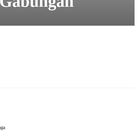
i Gabungan
aga