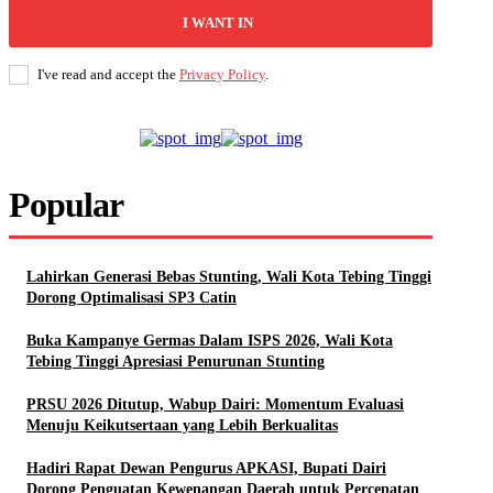
I WANT IN
I've read and accept the
Privacy Policy
.
Popular
Lahirkan Generasi Bebas Stunting, Wali Kota Tebing Tinggi
Dorong Optimalisasi SP3 Catin
Buka Kampanye Germas Dalam ISPS 2026, Wali Kota
Tebing Tinggi Apresiasi Penurunan Stunting
PRSU 2026 Ditutup, Wabup Dairi: Momentum Evaluasi
Menuju Keikutsertaan yang Lebih Berkualitas
Hadiri Rapat Dewan Pengurus APKASI, Bupati Dairi
Dorong Penguatan Kewenangan Daerah untuk Percepatan