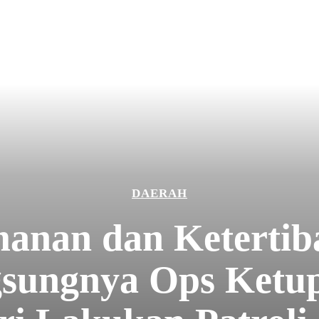
DAERAH
anan dan Ketertib
sungnya Ops Ketup