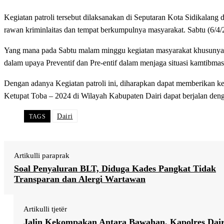
Kegiatan patroli tersebut dilaksanakan di Seputaran Kota Sidikala
rawan kriminlaitas dan tempat berkumpulnya masyarakat. Sabtu (6/4/
Yang mana pada Sabtu malam minggu kegiatan masyarakat khusunya p
dalam upaya Preventif dan Pre-entif dalam menjaga situasi kamtibma
Dengan adanya Kegiatan patroli ini, diharapkan dapat memberikan k
Ketupat Toba – 2024 di Wilayah Kabupaten Dairi dapat berjalan denga
Dairi
TAGS
Artikulli paraprak
Soal Penyaluran BLT, Diduga Kades Pangkat Tidak
Transparan dan Alergi Wartawan
Artikulli tjetër
Jalin Kekompakan Antara Bawahan, Kapolres Dair