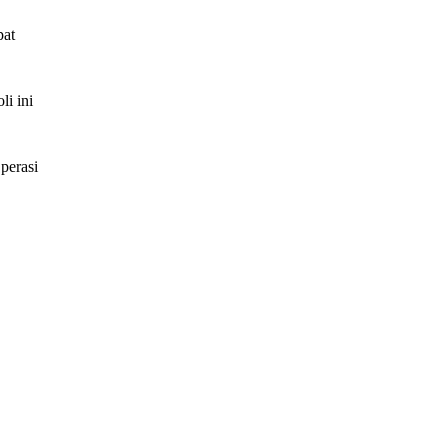
pat
i ini
perasi