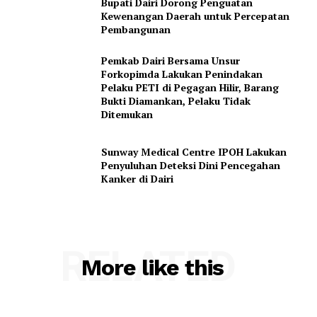
Bupati Dairi Dorong Penguatan
Subscription Plans
Kewenangan Daerah untuk Percepatan
Pembangunan
My account
Pemkab Dairi Bersama Unsur
Forkopimda Lakukan Penindakan
Pelaku PETI di Pegagan Hilir, Barang
Bukti Diamankan, Pelaku Tidak
Ditemukan
Sunway Medical Centre IPOH Lakukan
Penyuluhan Deteksi Dini Pencegahan
Kanker di Dairi
RELATED
More like this