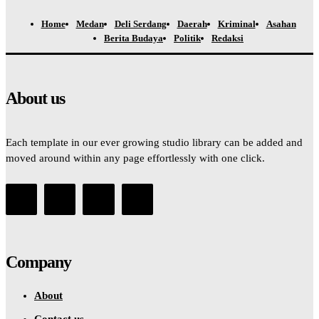
Home
Medan
Deli Serdang
Daerah
Kriminal
Asahan
Berita Budaya
Politik
Redaksi
About us
Each template in our ever growing studio library can be added and
moved around within any page effortlessly with one click.
Company
About
Contact us