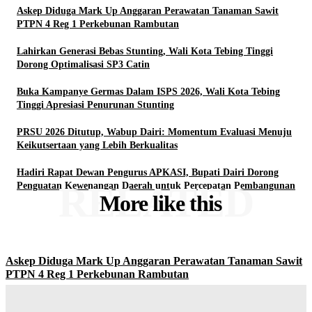
Askep Diduga Mark Up Anggaran Perawatan Tanaman Sawit
PTPN 4 Reg 1 Perkebunan Rambutan
Lahirkan Generasi Bebas Stunting, Wali Kota Tebing Tinggi
Dorong Optimalisasi SP3 Catin
Buka Kampanye Germas Dalam ISPS 2026, Wali Kota Tebing
Tinggi Apresiasi Penurunan Stunting
PRSU 2026 Ditutup, Wabup Dairi: Momentum Evaluasi Menuju
Keikutsertaan yang Lebih Berkualitas
Hadiri Rapat Dewan Pengurus APKASI, Bupati Dairi Dorong
RELATED
Penguatan Kewenangan Daerah untuk Percepatan Pembangunan
More like this
Askep Diduga Mark Up Anggaran Perawatan Tanaman Sawit
PTPN 4 Reg 1 Perkebunan Rambutan
Yudi Lubis
-
Agustus 9, 2026