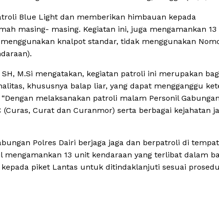
 patroli Blue Light dan memberikan himbauan kepada
ah masing- masing. Kegiatan ini, juga mengamankan 13 
k menggunakan knalpot standar, tidak menggunakan Nom
ndaraan).
, SH, M.Si mengatakan, kegiatan patroli ini merupakan bag
nalitas, khususnya balap liar, yang dapat mengganggu ket
 “Dengan melaksanakan patroli malam Personil Gabunga
C (Curas, Curat dan Curanmor) serta berbagai kejahatan j
abungan Polres Dairi berjaga jaga dan berpatroli di tempa
hasil mengamankan 13 unit kendaraan yang terlibat dalam b
kepada piket Lantas untuk ditindaklanjuti sesuai prosed