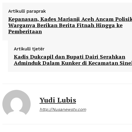
Artikulli paraprak
Kepanasan, Kades Marjanji Aceh Ancam Polisi
Warganya Berikan Berita Fitnah Hingga ke
Pemberitaan
Artikulli tjetër
Kadis Dukcapil dan Bupati Dairi Serahkan
Adminduk Dalam Kunker di Kecamatan Sine
Yudi Lubis
http://Nusanewstv.com