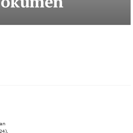
 Dokumen
gan
24).