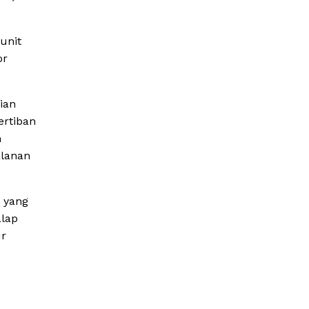
unit
or
ian
ertiban
n
alanan
t yang
alap
ur