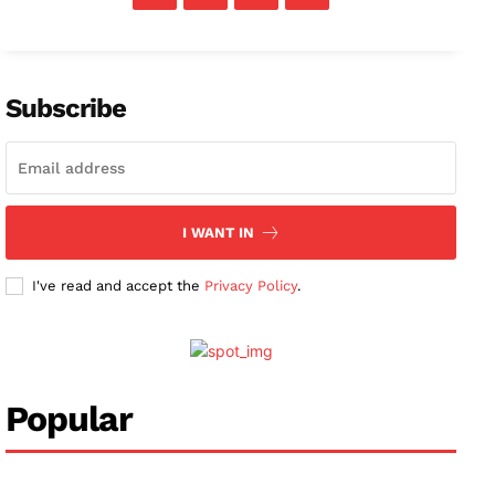
News Week
Magazine PRO
Subscribe
SUBSCRIBE NOW
I WANT IN
Company
I've read and accept the
Privacy Policy
.
About
Contact us
Subscription Plans
My account
Popular