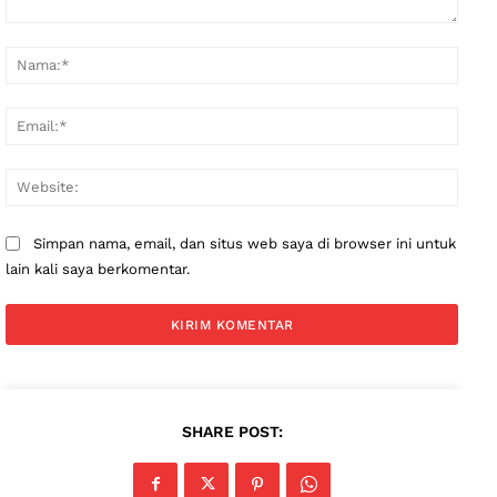
Komentar:
Nama
Email
Websi
Simpan nama, email, dan situs web saya di browser ini untuk
lain kali saya berkomentar.
SHARE POST: