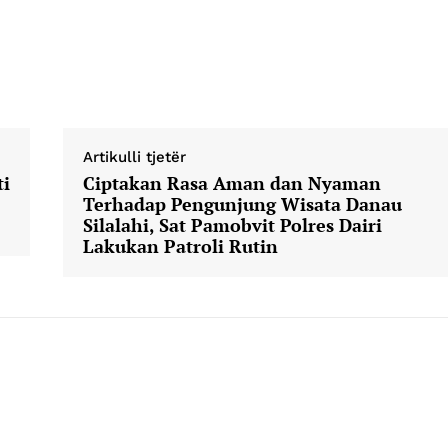
Company
Week
About
Artikulli tjetër
e PRO
ti
Ciptakan Rasa Aman dan Nyaman
Contact us
Terhadap Pengunjung Wisata Danau
E NOW
Subscription Plans
Silalahi, Sat Pamobvit Polres Dairi
Lakukan Patroli Rutin
My account