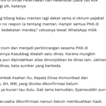
NS di Dinas Peternakan dan Kesehatan pada tau kok
i sih, katanya
g bilang kalau mantan lagi dekat sama si oknum pejabat
an no respon la tentang mantan. Hampir semua PNS di
 kedekatan mereka,” cetusnya lewat WhatsApp milik
rcium dan menjadi perbincangan sesama PNS di
annya Kasubbag disalah satu dinas. Karena mungkin
 pun dipindahkan alias dinonjobkan ke dinas lain. Jalina
 dinas, kata sumber yang berbeda.
emkab Asahan itu, Kepala Dinas Komunikasi dan
, SH, MM, yang dicoba dikonfirmasi belum
r ya kucari tau dulu. Gak lama kemudian, Syamsuddin pun
berusaha dikonfirmasi namun belum membuahkan hasil.