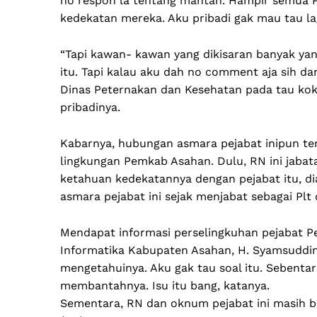
no respon la tentang mantan. Hampir semua P
kedekatan mereka. Aku pribadi gak mau tau lag
“Tapi kawan- kawan yang dikisaran banyak yan
itu. Tapi kalau aku dah no comment aja sih d
Dinas Peternakan dan Kesehatan pada tau kok
pribadinya.
Kabarnya, hubungan asmara pejabat inipun te
lingkungan Pemkab Asahan. Dulu, RN ini jabat
ketahuan kedekatannya dengan pejabat itu, dia
asmara pejabat ini sejak menjabat sebagai Plt
Mendapat informasi perselingkuhan pejabat P
Informatika Kabupaten Asahan, H. Syamsuddin
mengetahuinya. Aku gak tau soal itu. Sebenta
membantahnya. Isu itu bang, katanya.
Sementara, RN dan oknum pejabat ini masih 