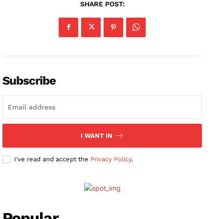
SHARE POST:
News Week
Magazine PRO
SUBSCRIBE NOW
Subscribe
Company
I WANT IN
About
I've read and accept the
Privacy Policy
.
Contact us
Subscription Plans
My account
Popular