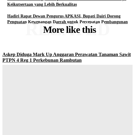
Keikutsertaan yang Lebih Berkualitas
Hadiri Rapat Dewan Pengurus APKASI, Bupati Dairi Dorong
RELATED
Penguatan Kewenangan Daerah untuk Percepatan Pembangunan
More like this
Askep Diduga Mark Up Anggaran Perawatan Tanaman Sawit
PTPN 4 Reg 1 Perkebunan Rambutan
Yudi Lubis
-
Agustus 9, 2026
Lahirkan Generasi Bebas Stunting, Wali Kota Tebing Tinggi
Dorong Optimalisasi SP3 Catin
Yudi Lubis
-
Agustus 7, 2026
Buka Kampanye Germas Dalam ISPS 2026, Wali Kota Tebing
Tinggi Apresiasi Penurunan Stunting