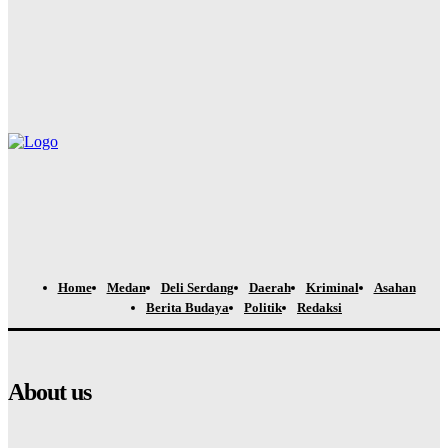
Yudi Lubis
-
Agustus 6, 2026
PRSU 2026 Ditutup, Wabup Dairi: Momentum Evaluasi
Menuju Keikutsertaan yang Lebih Berkualitas
Yudi Lubis
-
Agustus 4, 2026
Home
Medan
Deli Serdang
Daerah
Kriminal
Asahan
Berita Budaya
Politik
Redaksi
About us