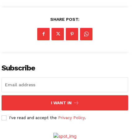
SHARE POST:
Subscribe
I WANT IN
News Week
I've read and accept the
Privacy Policy
.
Magazine PRO
SUBSCRIBE NOW